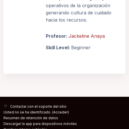
operativos de la organización
generando cultura de cuidado
hacia los recursos.
Profesor:
Jackeline Anaya
Skill Level
:
Beginner
Contactar con el soporte del sitio
Usted no se ha identificado. (
Acceder
)
Resumen de retención de datos
Descargar la app para dispositivos móviles