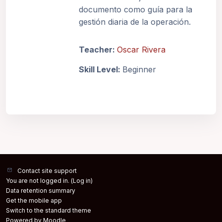
documento como guía para la
gestión diaria de la operación.
Teacher:
Oscar Rivera
Skill Level
:
Beginner
Contact site support
You are not logged in. (
Log in
)
Data retention summary
Get the mobile app
Switch to the standard theme
Powered by
Moodle