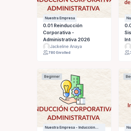
Nuestra Empresa
Nu
pe
0.01 Reinducción
0.
Corporativa -
Si
Administrativa 2026
In
Jackeline Anaya
780 Enrolled
Beginner
Be
Nuestra Empresa - Inducción
Nu