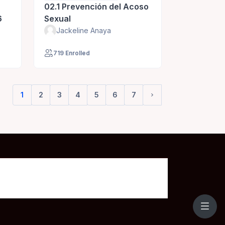
02.1 Prevención del Acoso
6
Sexual
Jackeline Anaya
719 Enrolled
1
2
3
4
5
6
7
(current)
Siguiente página