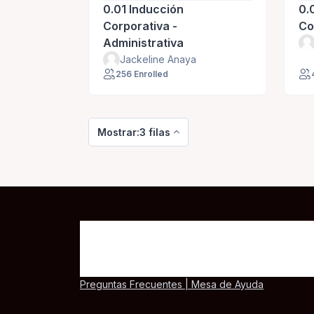
personal nuevo
pe
0.01 Inducción
0.
Corporativa -
Co
Administrativa
Jackeline Anaya
256 Enrolled
Mostrar:3 filas
Preguntas Frecuentes | Mesa de Ayuda