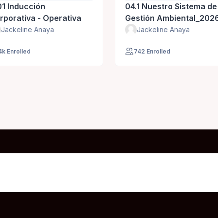
rsonal nuevo
01 Inducción
04.1 Nuestro Sistema de
rporativa - Operativa
Gestión Ambiental_202
Jackeline Anaya
Jackeline Anaya
4k Enrolled
742 Enrolled