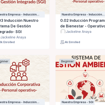
estra Empresa - Inducción
Nuestra Empresa - Inducción
rsonal nuevo
personal nuevo
03 Inducción Nuestro
0.02 Inducción Progra
stema De Gestión
de Bienestar - Operativ
tegrado- SGI
Jackeline Anaya
Jackeline Anaya
3k Enrolled
4k Enrolled
ginner
Beginner
estra Empresa - Inducción
Nuestra Empresa - SGI