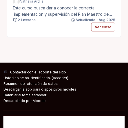
Nathalia Ardila
Este curso busca dar a conocer la correcta
implementación y supervisión del Plan Maestro de
2 Lessons
Actualizado:: Aug 2025
Limpieza, para garantizar superficies y equipos
limpios, cumpliendo estándares de calidad y
Ver curso
promoviendo la mejora continua en los procesos de
limpieza y desinfección.
Contactar con el soporte del sitio
Usted no se ha identificado. (
Acceder
)
Resumen de retención de datos
Descargar la app para dispositivos móviles
Cambiar al tema estándar
Desarrollado por
Moodle