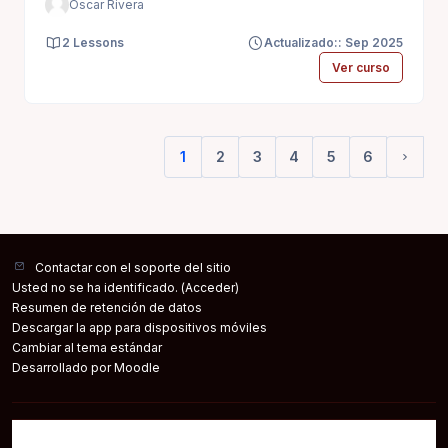
Oscar Rivera
2 Lessons
Actualizado:: Sep 2025
Ver curso
1
2
3
4
5
6
(current)
Sigui
Contactar con el soporte del sitio
Usted no se ha identificado. (
Acceder
)
Resumen de retención de datos
Descargar la app para dispositivos móviles
Cambiar al tema estándar
Desarrollado por
Moodle