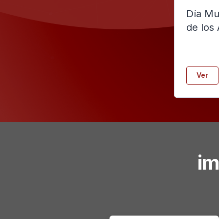
Día Mu
de los
Ver
im