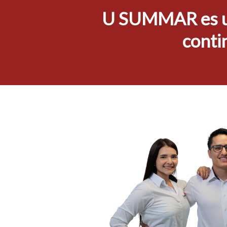
U SUMMAR es un 
conti