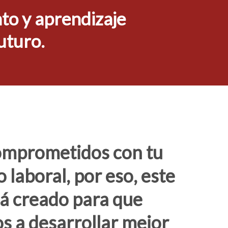
to y aprendizaje
uturo.
omprometidos con tu
 laboral, por eso, este
tá creado para que
 a desarrollar mejor