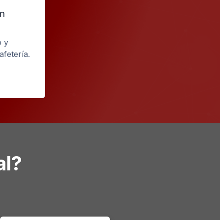
en
a
o y
fetería.
al?